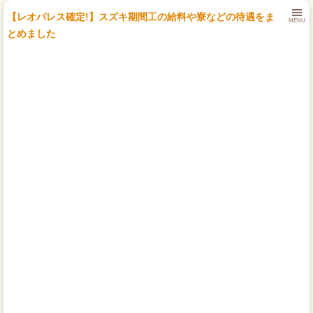
【レオパレス確定!】スズキ期間工の給料や寮などの待遇をま
MENU
とめました
トップページ
期間工比較ランキング
はじめて期間工に応募する方
時間・期間で選ぶ期間工
勤務地で選ぶ期間工
期間工メーカー別待遇まとめ
みなさまの期間工体験談